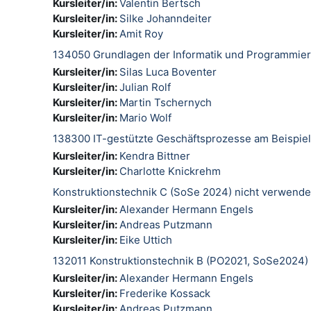
Kursleiter/in:
Valentin Bertsch
Kursleiter/in:
Silke Johanndeiter
Kursleiter/in:
Amit Roy
134050 Grundlagen der Informatik und Programmie
Kursleiter/in:
Silas Luca Boventer
Kursleiter/in:
Julian Rolf
Kursleiter/in:
Martin Tschernych
Kursleiter/in:
Mario Wolf
138300 IT-gestützte Geschäftsprozesse am Beispie
Kursleiter/in:
Kendra Bittner
Kursleiter/in:
Charlotte Knickrehm
Konstruktionstechnik C (SoSe 2024) nicht verwend
Kursleiter/in:
Alexander Hermann Engels
Kursleiter/in:
Andreas Putzmann
Kursleiter/in:
Eike Uttich
132011 Konstruktionstechnik B (PO2021, SoSe2024)
Kursleiter/in:
Alexander Hermann Engels
Kursleiter/in:
Frederike Kossack
Kursleiter/in:
Andreas Putzmann