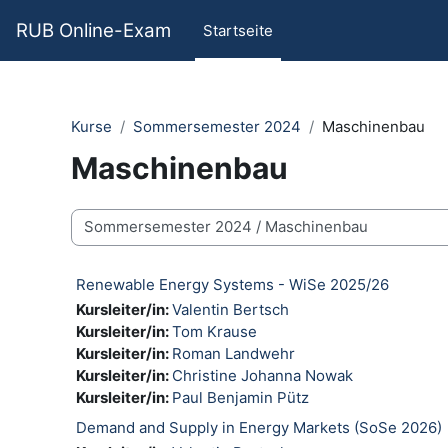
Zum Hauptinhalt
RUB Online-Exam
Startseite
Kurse
Sommersemester 2024
Maschinenbau
Maschinenbau
Kursbereiche
Renewable Energy Systems - WiSe 2025/26
Kursleiter/in:
Valentin Bertsch
Kursleiter/in:
Tom Krause
Kursleiter/in:
Roman Landwehr
Kursleiter/in:
Christine Johanna Nowak
Kursleiter/in:
Paul Benjamin Pütz
Demand and Supply in Energy Markets (SoSe 2026)